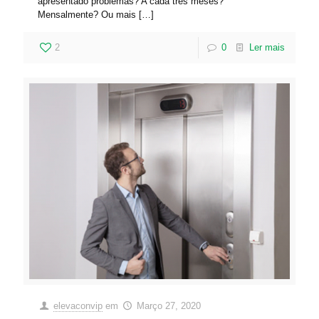
apresentado problemas? A cada três meses?
Mensalmente? Ou mais
[…]
2
0
Ler mais
elevaconvip
em
Março 27, 2020